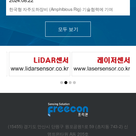
한국형 자주도하장비 (Amphibious Rig) 기술협력에 기여
모두 보기
(15455) 경기도 안산시 단원구 원포공원1로 59 (초지동 743-2) 신
명트윈타원 A동 205호