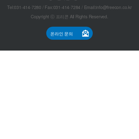
Tel:031-414-7280 / Fax:031-414-7284 / Email:info@freecon.co.kr
Copyright ⓒ 프리콘 All Rights Reserved.
온라인 문의