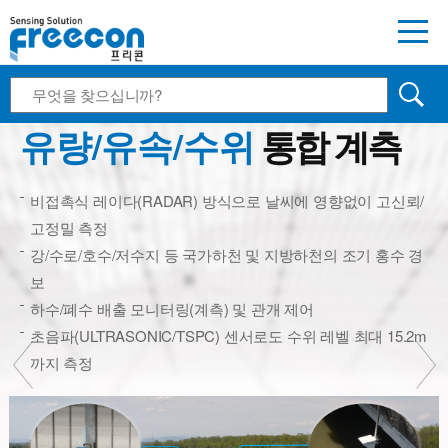
소하천 홍수 스마트 계측관리시스템
유량/유속/수위
통합 계측
비접촉식 레이다(RADAR) 방식으로 날씨에 영향없이 고신뢰/
고정밀 측정
강/수로/호수/저수지 등 국가하천 및 지방하천의 조기 홍수 경
보
하수/폐수 배출 모니터링(계측) 및 관개 제어
초음파(ULTRASONIC/TSPC) 센서로도 수위 레벨 최대 15.2m
까지 측정