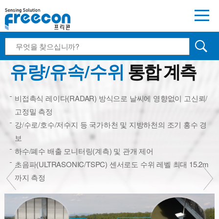
소하천 홍수 스마트 계측관리시스템
유량/유속/수위
통합 계측
비접촉식 레이다(RADAR) 방식으로 날씨에 영향없이 고신뢰/
고정밀 측정
강/수로/호수/저수지 등 국가하천 및 지방하천의 조기 홍수 경
보
하수/폐수 배출 모니터링(계측) 및 관개 제어
초음파(ULTRASONIC/TSPC) 센서로도 수위 레벨 최대 15.2m
까지 측정