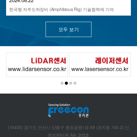
한국형 자주도하장비 (Amphibious Rig) 기술협력에 기여
모두 보기
(15455) 경기도 안산시 단원구 원포공원1로 59 (초지동 743-2) 신
명트윈타원 A동 205호