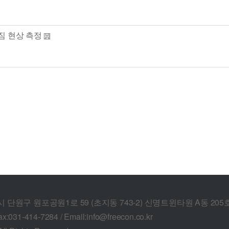
처짐 현상 측정
산시 단원구 원포공원1로 59 (초지동 743-2) 신명트윈타원 A동 205
ax:031-414-7284 / Email:info@freecon.co.kr