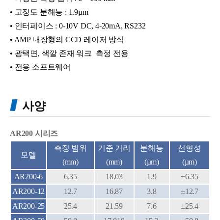
• 고정도 분해능 : 1.9µm
• 인터페이스 : 0-10V DC, 4-20mA, RS232
• AMP 내장형의 CCD 레이저 방식
•
광택면, 색깔 존재 워크 측정 전용
•
전용 소프트웨어
사양
AR200 시리즈
측정 범위
기준 거리
분해능
선형성
모델
(mm)
(mm)
(µm)
(µm)
AR200-6
6.35
18.03
1.9
±6.35
AR200-12
12.7
16.87
3.8
±12.7
AR200-25
25.4
21.59
7.6
±25.4