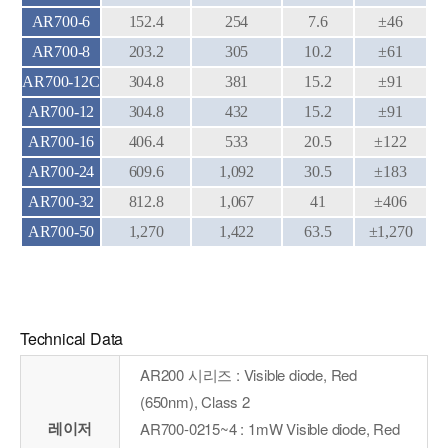
AR700-6
152.4
254
7.6
±46
AR700-8
203.2
305
10.2
±61
AR700-12C
304.8
381
15.2
±91
AR700-12
304.8
432
15.2
±91
AR700-16
406.4
533
20.5
±122
AR700-24
609.6
1,092
30.5
±183
AR700-32
812.8
1,067
41
±406
AR700-50
1,270
1,422
63.5
±1,270
Technical Data
AR200 시리즈 : Visible diode, Red
(650nm), Class 2
레이저
AR700-0215~4 : 1mW Visible diode, Red