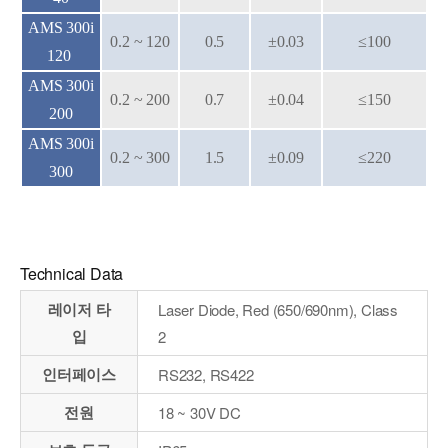
AMS 300i
0.2 ~ 120
0.5
±0.03
≤100
120
AMS 300i
0.2 ~ 200
0.7
±0.04
≤150
200
AMS 300i
0.2 ~ 300
1.5
±0.09
≤220
300
Technical Data
레이저 타
Laser Diode, Red (650/690nm), Class
입
2
인터페이스
RS232, RS422
전원
18 ~ 30V DC