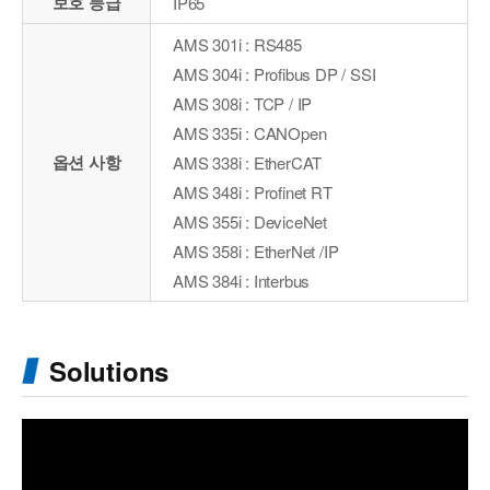
보호 등급
IP65
AMS 301i : RS485
AMS 304i : Profibus DP / SSI
AMS 308i : TCP / IP
AMS 335i : CANOpen
옵션 사항
AMS 338i : EtherCAT
AMS 348i : Profinet RT
AMS 355i : DeviceNet
AMS 358i : EtherNet /IP
AMS 384i : Interbus
Solutions