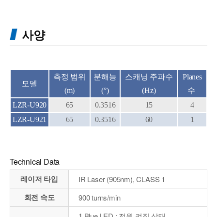
사양
측정 범위
분해능
스캐닝 주파수
Planes
모델
(m)
(°)
(Hz)
수
LZR-U920
65
0.3516
15
4
LZR-U921
65
0.3516
60
1
Technical Data
레이저 타입
IR Laser (905nm), CLASS 1
회전 속도
900 turns/min
1 Blue LED : 전원 켜짐 상태